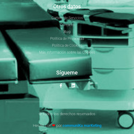
Otros datos
Cartera de Servicios
Contacto
Blog
Política de Privacidad
Política de Cookies
Más información sobre las Cookies
Sígueme
© Todos los derechos reservados
Hecho con
❤
por
communiKa marKeting