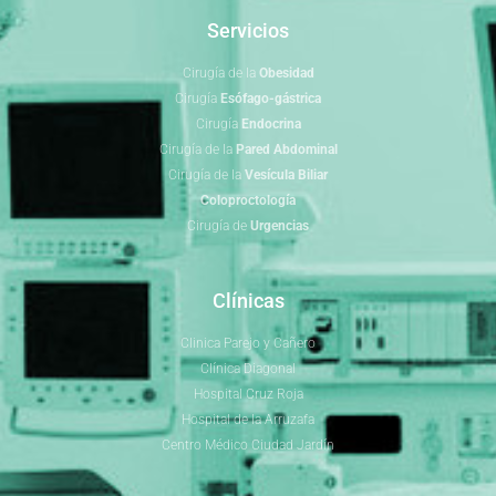
Servicios
Cirugía de la
Obesidad
Cirugía
Esófago-gástrica
Cirugía
Endocrina
Cirugía de la
Pared Abdominal
Cirugía de la
Vesícula Biliar
Coloproctología
Cirugía de
Urgencias
Clínicas
Clinica Parejo y Cañero
Clínica Diagonal
Hospital Cruz Roja
Hospital de la Arruzafa
Centro Médico Ciudad Jardín