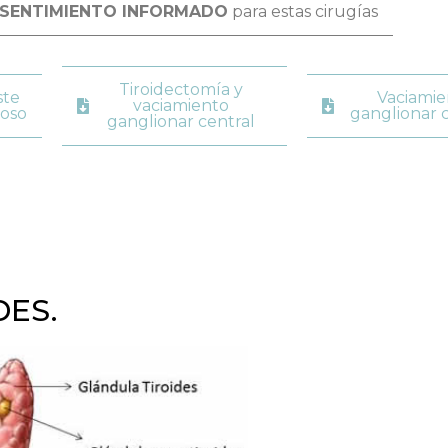
SENTIMIENTO INFORMADO
para estas cirugías
Tiroidectomía y
ste
Vaciamie
vaciamiento
loso
ganglionar c
ganglionar central
DES.