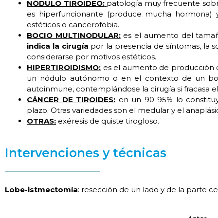
NÓDULO TIROIDEO:
patología muy frecuente sobr
es hiperfuncionante (produce mucha hormona) y 
estéticos o cancerofobia.
BOCIO MULTINODULAR:
es el aumento del tamaño 
indica la cirugía
por la presencia de síntomas, la
considerarse por motivos estéticos.
HIPERTIROIDISMO:
es el aumento de producción 
un nódulo autónomo o en el contexto de un boci
autoinmune, contemplándose la cirugía si fracasa e
CÁNCER DE TIROIDES:
en un 90-95% lo constituye
plazo. Otras variedades son el medular y el anaplási
OTRAS:
exéresis de quiste tirogloso.
Intervenciones y técnicas
Lobe-istmectomía
: resección de un lado y de la parte ce