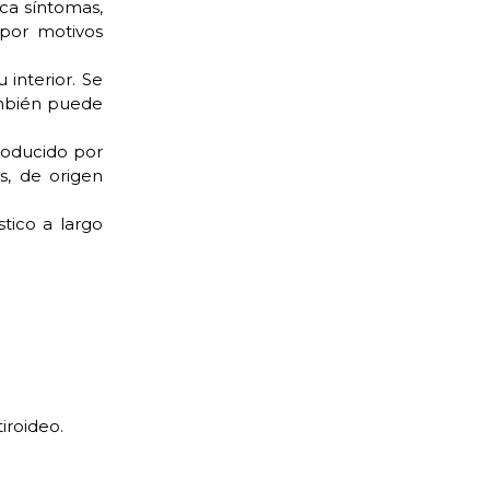
a síntomas,
 por motivos
interior. Se
ambién puede
roducido por
s, de origen
tico a largo
iroideo.