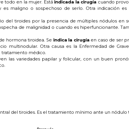
e todo en la mujer. Está
indicada la cirugía
cuando provoc
es maligno o sospechoso de serlo. Otra indicación es
del tiroides por la presencia de múltiples nódulos en su 
 sospecha de malignidad o cuando es hiperfuncionante. T
de hormona tiroidea. Se
indica la cirugía
en caso de ser p
o multinodular. Otra causa es la Enfermedad de Grave
l tratamiento médico.
n las variedades papilar y folicular, con un buen pronós
co.
ntral del tiroides. Es el tratamiento mínimo ante un nódulo t